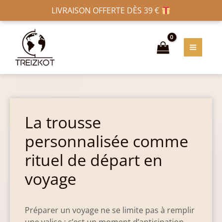
Aller
Navigation
LIVRAISON OFFERTE DÈS 39 €
au
des
MAIN
contenu
articles
MENU
La trousse
personnalisée comme
rituel de départ en
voyage
Préparer un voyage ne se limite pas à remplir