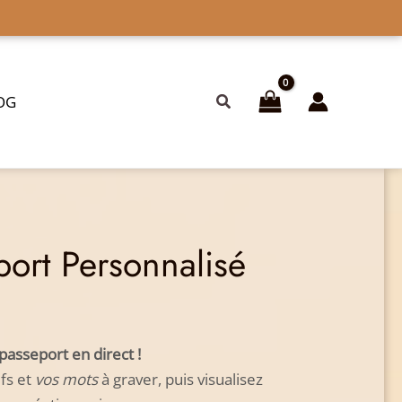
Rechercher
OG
port Personnalisé
asseport en direct !
ifs et
vos
mots
à graver, puis visualisez