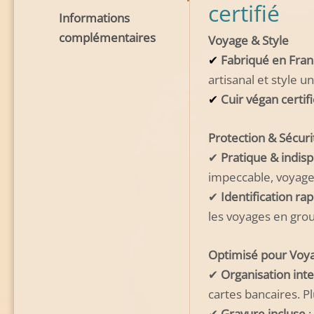
certifié
Informations
complémentaires
Voyage & Style
✔
Fabriqué en Fran
artisanal et style u
✔
Cuir végan certif
Protection & Sécuri
✔
Pratique & indis
impeccable, voyage
✔
Identification ra
les voyages en gro
Optimisé pour Voy
✔
Organisation inte
cartes bancaires. P
✔
Gravure incluse
: