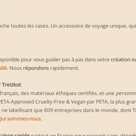
coche toutes les cases. Un accessoire de voyage unique, qui
?
sponible pour vous guider pas à pas dans votre
création o
dié
. Nous
répondons
rapidement.
r Treizkot
 français, des matériaux éthiques certifiés, et une
personna
é PETA-Approved Cruelty-Free & Vegan par PETA, la plus g
 ne labellisant que 809 entreprises dans le monde, dont Tr
Qui sommes-nous
.
vraison rapide
partout en France pour recevoir sans attend