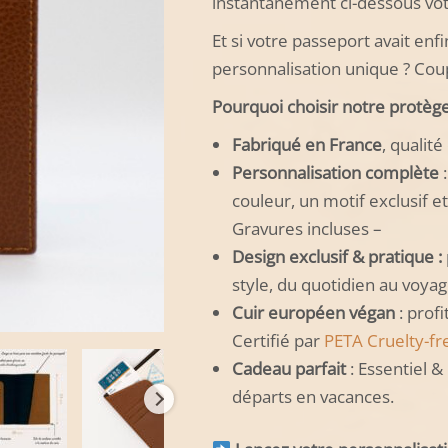
instantanément ci-dessous vot
Et si votre passeport avait enf
personnalisation unique ? Cou
Pourquoi choisir notre protèg
Fabriqué en France
, qualité
Personnalisation complète
:
couleur, un motif exclusif 
Gravures incluses –
Design exclusif & pratique :
style, du quotidien au voyag
Cuir européen végan
: prof
Certifié par
PETA Cruelty-fr
Cadeau parfait
: Essentiel &
départs en vacances.