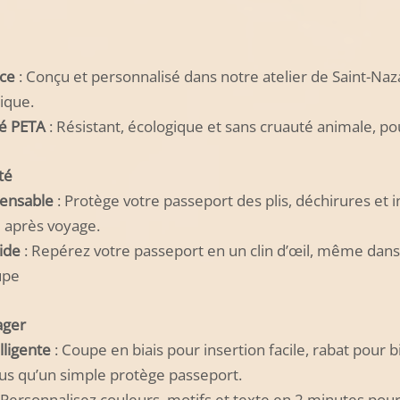
ce
: Conçu et personnalisé dans notre atelier de Saint-Naza
nique.
ié PETA
: Résistant, écologique et sans cruauté animale, p
té
pensable
: Protège votre passeport des plis, déchirures et 
 après voyage.
pide
: Repérez votre passeport en un clin d’œil, même dans
upe
ager
lligente
: Coupe en biais pour insertion facile, rabat pour b
lus qu’un simple protège passeport.
 Personnalisez couleurs, motifs et texte en 2 minutes pou