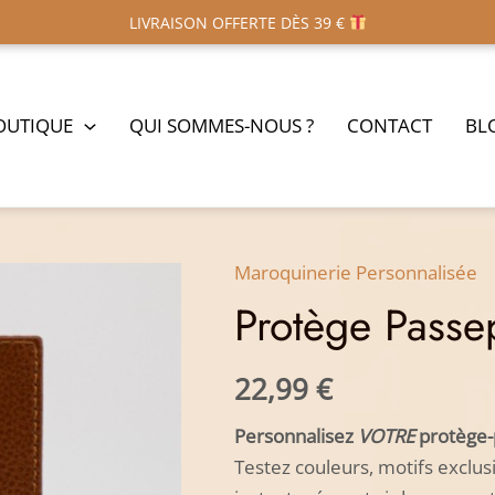
LIVRAISON OFFERTE DÈS 39 €
OUTIQUE
QUI SOMMES-NOUS ?
CONTACT
BL
Maroquinerie Personnalisée
quantité
Protège Passe
de
Protège
Passeport
22,99
€
Personnalisé
Personnalisez
VOTRE
protège-p
Testez couleurs, motifs exclus