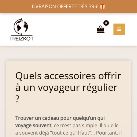
Aller
Navigation
LIVRAISON OFFERTE DÈS 39 €
au
des
MAIN
contenu
articles
MENU
Quels accessoires offrir
à un voyageur régulier
?
Trouver un cadeau pour quelqu’un qui
voyage souvent
, ce n’est pas simple. Il ou elle
a souvent déjà “tout ce qu’il faut”… Pourtant, il