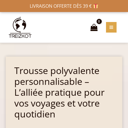
Aller
Navigation
LIVRAISON OFFERTE DÈS 39 €
au
des
MAIN
contenu
articles
MENU
Trousse polyvalente
personnalisable –
L’alliée pratique pour
vos voyages et votre
quotidien